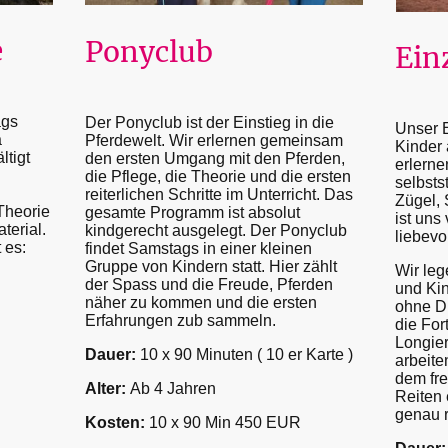
e
Ponyclub
Ein
ags
Der Ponyclub ist der Einstieg in die
Unser Ei
a
Pferdewelt. Wir erlernen gemeinsam
Kinder 
ltigt
den ersten Umgang mit den Pferden,
erlern
die Pflege, die Theorie und die ersten
selbsts
reiterlichen Schritte im Unterricht. Das
Zügel, 
 Theorie
gesamte Programm ist absolut
ist uns
terial.
kindgerecht ausgelegt. Der Ponyclub
liebevo
 es:
findet Samstags in einer kleinen
Gruppe von Kindern statt. Hier zählt
Wir leg
der Spass und die Freude, Pferden
und Kin
näher zu kommen und die ersten
ohne Dr
Erfahrungen zub sammeln.
die For
Longier
Dauer:
10 x 90 Minuten ( 10 er Karte )
arbeit
dem fre
Alter:
Ab 4 Jahren
Reiten 
genau r
Kosten:
10 x 90 Min 450 EUR