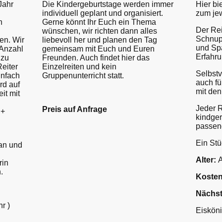
Jahr
Die Kindergeburtstage werden immer
Hier bi
individuell geplant und organisiert.
zum je
h
Gerne könnt Ihr Euch ein Thema
Der Rei
wünschen, wir richten dann alles
Schnupp
en. Wir
liebevoll her und planen den Tag
und Spa
 Anzahl
gemeinsam mit Euch und Euren
Erfahru
 zu
Freunden. Auch findet hier das
eiter
Einzelreiten und kein
Selbstv
infach
Gruppenunterricht statt.
auch fü
rd auf
mit den
it mit
Jeder R
Preis auf Anfrage
.+
kindge
passen
Ein Stü
 an und
Alter:
A
rin
.
Kosten
Nächst
r )
Eiskön