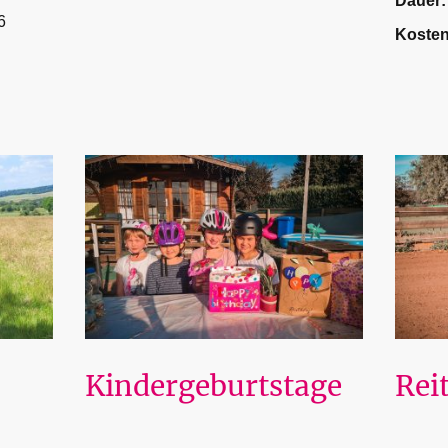
Dauer
6
Koste
Kindergeburtstage
Rei