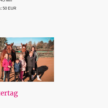
:
45 Min
n:
50 EUR
tertag